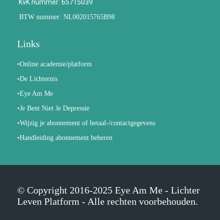
KvK nummer: 65715039
BTW nummer: NL002015765B98
Links
▫️Online academie/platform
▫️De Lichternis
▫️Eye Am Me
▫️Je Bent Niet Je Depressie
▫️Wijzig je abonnement of betaal-/contactgegevens
▫️Handleiding abonnement beheren
© Copyright 2016-2025 Eye Am Me - Lichter
Leven Platform - Alle rechten voorbehouden.