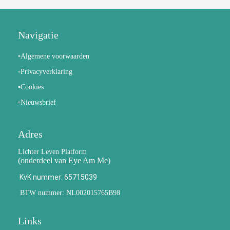
Navigatie
▫️Algemene voorwaarden
▫️Privacyverklaring
▫️Cookies
▫️Nieuwsbrief
Adres
Lichter Leven Platform
(onderdeel van Eye Am Me)
KvK nummer: 65715039
BTW nummer: NL002015765B98
Links