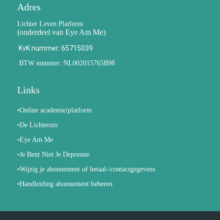
Adres
Lichter Leven Platform
(onderdeel van Eye Am Me)
KvK nummer: 65715039
BTW nummer: NL002015765B98
Links
▫️Online academie/platform
▫️De Lichternis
▫️Eye Am Me
▫️Je Bent Niet Je Depressie
▫️Wijzig je abonnement of betaal-/contactgegevens
▫️Handleiding abonnement beheren